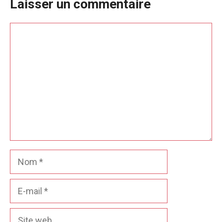
Laisser un commentaire
Commentaire
Nom
E-
mail
Site