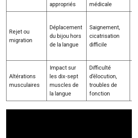
appropriés
médicale
a
Va
Déplacement
Saignement,
s
Rejet ou
du bijou hors
cicatrisation
da
migration
de la langue
difficile
p
m
Impact sur
Difficulté
I
Altérations
les dix-sept
d’élocution,
m
musculaires
muscles de
troubles de
t
la langue
fonction