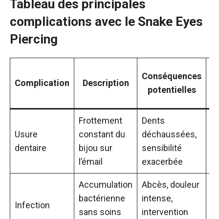
Tableau des principales
complications avec le Snake Eyes
Piercing
Conséquences
Complication
Description
d’
potentielles
Frottement
Dents
M
Usure
constant du
déchaussées,
a
dentaire
bijou sur
sensibilité
u
l’émail
exacerbée
ré
Accumulation
Abcès, douleur
Q
bactérienne
intense,
jo
Infection
sans soins
intervention
s